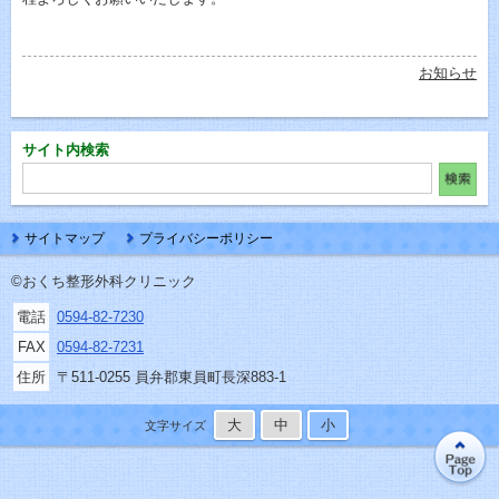
お知らせ
サイト内検索
サイトマップ
プライバシーポリシー
©おくち整形外科クリニック
電話
0594-82-7230
FAX
0594-82-7231
住所
〒511-0255 員弁郡東員町長深883-1
大
中
小
文字サイズ